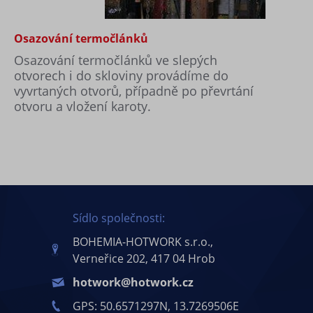
Osazování termočlánků
Osazování termočlánků ve slepých
otvorech i do skloviny provádíme do
vyvrtaných otvorů, případně po převrtání
otvoru a vložení karoty.
Sídlo společnosti:
BOHEMIA-HOTWORK s.r.o.,
Verneřice 202, 417 04 Hrob
hotwork@hotwork.cz
GPS: 50.6571297N, 13.7269506E