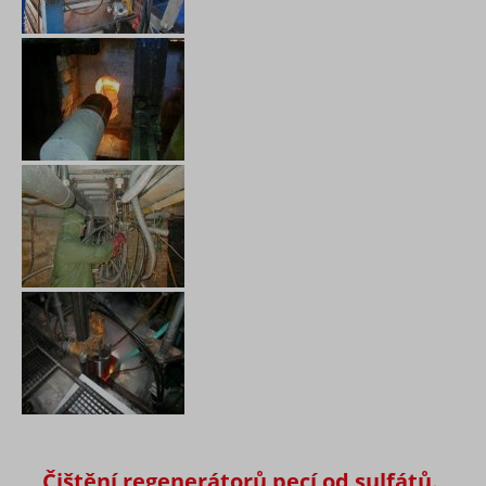
Čištění regenerátorů pecí od sulfátů.