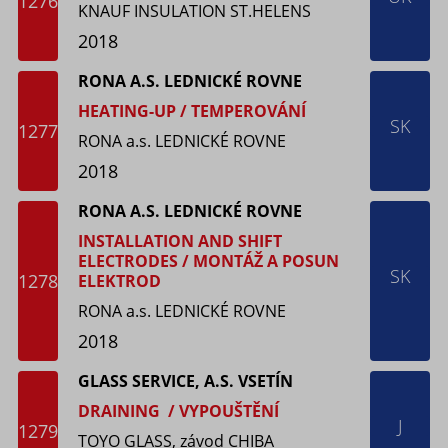
1276
KNAUF INSULATION ST.HELENS
2018
RONA A.S. LEDNICKÉ ROVNE
HEATING-UP / TEMPEROVÁNÍ
SK
1277
RONA a.s. LEDNICKÉ ROVNE
2018
RONA A.S. LEDNICKÉ ROVNE
INSTALLATION AND SHIFT
ELECTRODES / MONTÁŽ A POSUN
SK
1278
ELEKTROD
RONA a.s. LEDNICKÉ ROVNE
2018
GLASS SERVICE, A.S. VSETÍN
DRAINING / VYPOUŠTĚNÍ
J
1279
TOYO GLASS, závod CHIBA