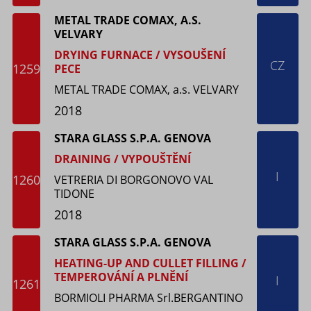
METAL TRADE COMAX, A.S.
VELVARY
DRYING FURNACE / VYSOUŠENÍ
CZ
1259
PECE
METAL TRADE COMAX, a.s. VELVARY
2018
STARA GLASS S.P.A. GENOVA
DRAINING / VYPOUŠTĚNÍ
I
1260
VETRERIA DI BORGONOVO VAL
TIDONE
2018
STARA GLASS S.P.A. GENOVA
HEATING-UP AND CULLET FILLING /
TEMPEROVÁNÍ A PLNĚNÍ
I
1261
BORMIOLI PHARMA Srl.BERGANTINO