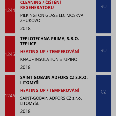
CLEANING / ČIŠTĚNÍ
RU
REGENERATORU
1244
PILKINGTON GLASS LLC MOSKVA,
ZHUKOVO
2018
TEPLOTECHNA-PRIMA, S.R.O.
TEPLICE
RU
HEATING-UP / TEMPEROVÁNÍ
1245
KNAUF INSULATION STUPINO
2018
SAINT-GOBAIN ADFORS CZ S.R.O.
LITOMYŠL
HEATING-UP / TEMPEROVÁNÍ
CZ
1246
SAINT-GOBAIN ADFORS CZ s.r.o.
LITOMYŠL
2018