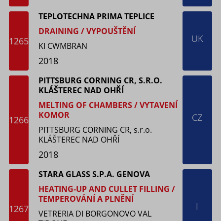
TEPLOTECHNA PRIMA TEPLICE
DRAINING / VYPOUŠTĚNÍ
UK
1265
KI CWMBRAN
2018
PITTSBURG CORNING CR, S.R.O.
KLÁŠTEREC NAD OHŘÍ
MELTING OF CHAMBERS / VYTAVENÍ
KOMOR
CZ
1266
PITTSBURG CORNING CR, s.r.o.
KLÁŠTEREC NAD OHŘÍ
2018
STARA GLASS S.P.A. GENOVA
HEATING-UP AND CULLET FILLING /
TEMPEROVÁNÍ A PLNĚNÍ
I
1267
VETRERIA DI BORGONOVO VAL