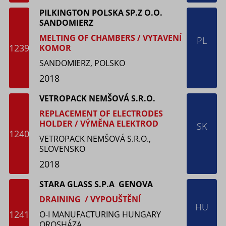
PILKINGTON POLSKA SP.Z O.O.
SANDOMIERZ
MELTING OF CHAMBERS / VYTAVENÍ
PL
1239
KOMOR
SANDOMIERZ, POLSKO
2018
VETROPACK NEMŠOVÁ S.R.O.
REPLACEMENT OF ELECTRODES
HOLDER / VÝMĚNA ELEKTROD
SK
1240
VETROPACK NEMŠOVÁ S.R.O.,
SLOVENSKO
2018
STARA GLASS S.P.A GENOVA
DRAINING / VYPOUŠTĚNÍ
HU
1241
O-I MANUFACTURING HUNGARY
OROSHÁZA