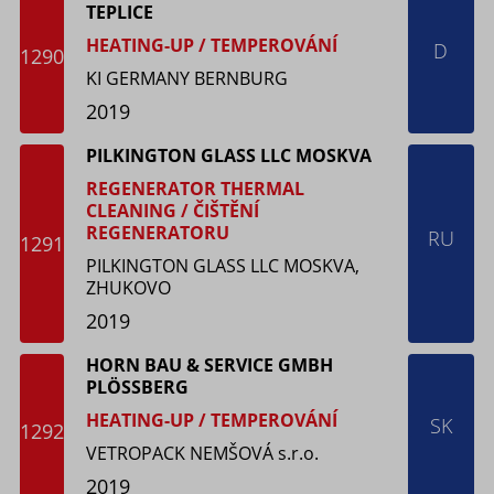
TEPLICE
HEATING-UP / TEMPEROVÁNÍ
D
1290
KI GERMANY BERNBURG
2019
PILKINGTON GLASS LLC MOSKVA
REGENERATOR THERMAL
CLEANING / ČIŠTĚNÍ
REGENERATORU
RU
1291
PILKINGTON GLASS LLC MOSKVA,
ZHUKOVO
2019
HORN BAU & SERVICE GMBH
PLÖSSBERG
HEATING-UP / TEMPEROVÁNÍ
SK
1292
VETROPACK NEMŠOVÁ s.r.o.
2019