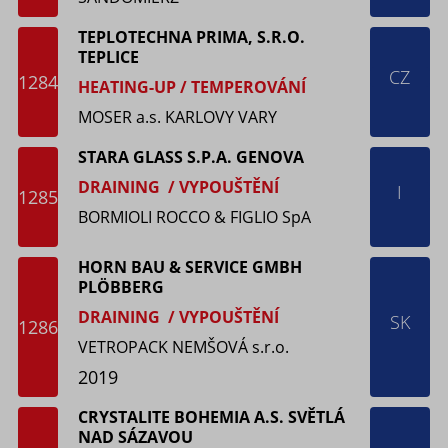
TEPLOTECHNA PRIMA, S.R.O.
TEPLICE
CZ
1284
HEATING-UP / TEMPEROVÁNÍ
MOSER a.s. KARLOVY VARY
STARA GLASS S.P.A. GENOVA
DRAINING / VYPOUŠTĚNÍ
I
1285
BORMIOLI ROCCO & FIGLIO SpA
HORN BAU & SERVICE GMBH
PLÖΒBERG
DRAINING / VYPOUŠTĚNÍ
SK
1286
VETROPACK NEMŠOVÁ s.r.o.
2019
CRYSTALITE BOHEMIA A.S. SVĚTLÁ
NAD SÁZAVOU