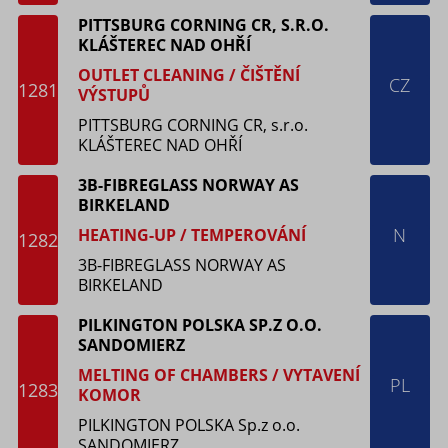
PITTSBURG CORNING CR, S.R.O.
KLÁŠTEREC NAD OHŘÍ
OUTLET CLEANING / ČIŠTĚNÍ
CZ
1281
VÝSTUPŮ
PITTSBURG CORNING CR, s.r.o.
KLÁŠTEREC NAD OHŘÍ
3B-FIBREGLASS NORWAY AS
BIRKELAND
N
HEATING-UP / TEMPEROVÁNÍ
1282
3B-FIBREGLASS NORWAY AS
BIRKELAND
PILKINGTON POLSKA SP.Z O.O.
SANDOMIERZ
MELTING OF CHAMBERS / VYTAVENÍ
PL
1283
KOMOR
PILKINGTON POLSKA Sp.z o.o.
SANDOMIERZ