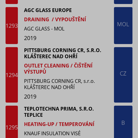
AGC GLASS EUROPE
DRAINING / VYPOUŠTĚNÍ
MOL
1293
AGC GLASS - MOL
2019
PITTSBURG CORNING CR, S.R.O.
KLÁŠTEREC NAD OHŘÍ
OUTLET CLEANING / ČIŠTĚNÍ
VÝSTUPŮ
CZ
1294
PITTSBURG CORNING CR, s.r.o.
KLÁŠTEREC NAD OHŘÍ
2019
TEPLOTECHNA PRIMA, S.R.O.
TEPLICE
B
HEATING-UP / TEMPEROVÁNÍ
1295
KNAUF INSULATION VISÉ