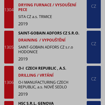
DRYING FURNACE / VYSOUŠENÍ
CZ
1304
PECE
SITA CZ a.s. TRMICE
2019
SAINT-GOBAIN ADFORS CZ S.R.O.
DRAINING / VYPOUŠTĚNÍ
CZ
1305
SAINT-GOBAIN ADFORS CZ s.r.o
HODONICE
2019
O-I CZECH REPUBLIC , A.S.
DRILLING / VRTÁNÍ
CZ
1306
O-I MANUFACTURING CZECH
REPUBLIC, a.s. NOVÉ SEDLO
2019
HSC S.R.L. GENOVA