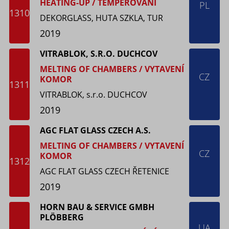
HEATING-UP / TEMPEROVÁNÍ
PL
1310
DEKORGLASS, HUTA SZKLA, TUR
2019
VITRABLOK, S.R.O. DUCHCOV
MELTING OF CHAMBERS / VYTAVENÍ
CZ
KOMOR
1311
VITRABLOK, s.r.o. DUCHCOV
2019
AGC FLAT GLASS CZECH A.S.
MELTING OF CHAMBERS / VYTAVENÍ
CZ
KOMOR
1312
AGC FLAT GLASS CZECH ŘETENICE
2019
HORN BAU & SERVICE GMBH
PLÖΒBERG
UA