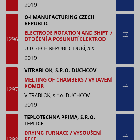
2019
O-I MANUFACTURING CZECH
REPUBLIC
ELECTRODE ROTATION AND SHIFT /
CZ
1296
OTOČENÍ A POSUNUTÍ ELEKTROD
O-I CZECH REPUBLIC DUBÍ, a.s.
2019
VITRABLOK, S.R.O. DUCHCOV
MELTING OF CHAMBERS / VYTAVENÍ
CZ
KOMOR
1297
VITRABLOK, s.r.o. DUCHCOV
2019
TEPLOTECHNA PRIMA, S.R.O.
TEPLICE
DRYING FURNACE / VYSOUŠENÍ
CZ
1298
PECE