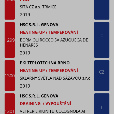
SITA CZ a.s. TRMICE
2019
HSC S.R.L. GENOVA
HEATING-UP / TEMPEROVÁNÍ
E
1299
BORMIOLI ROCCO SA AZUQUECA DE
HENARES
2019
PKI TEPLOTECHNA BRNO
HEATING-UP / TEMPEROVÁNÍ
CZ
1300
SKLÁRNY SVĚTLÁ NAD SÁZAVOU s.r.o.
2019
HSC S.R.L. GENOVA
DRAINING / VYPOUŠTĚNÍ
I
1301
VETRERIE RIUNITE COLOGNOLA AI