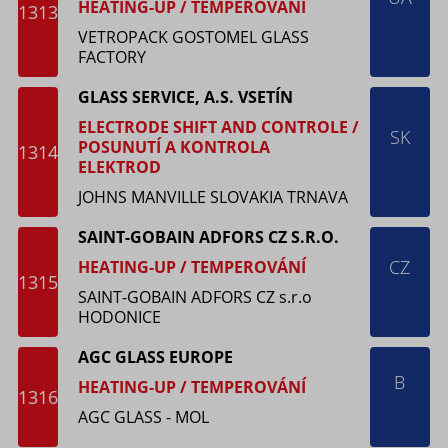
HEATING-UP / TEMPEROVÁNÍ
1313
VETROPACK GOSTOMEL GLASS
FACTORY
GLASS SERVICE, A.S. VSETÍN
ELECTRODE SHIFT AND CONTROLE /
SK
POSUNUTÍ A KONTROLA
1314
ELEKTROD
JOHNS MANVILLE SLOVAKIA TRNAVA
SAINT-GOBAIN ADFORS CZ S.R.O.
CZ
HEATING-UP / TEMPEROVÁNÍ
1315
SAINT-GOBAIN ADFORS CZ s.r.o
HODONICE
AGC GLASS EUROPE
B
HEATING-UP / TEMPEROVÁNÍ
1316
AGC GLASS - MOL