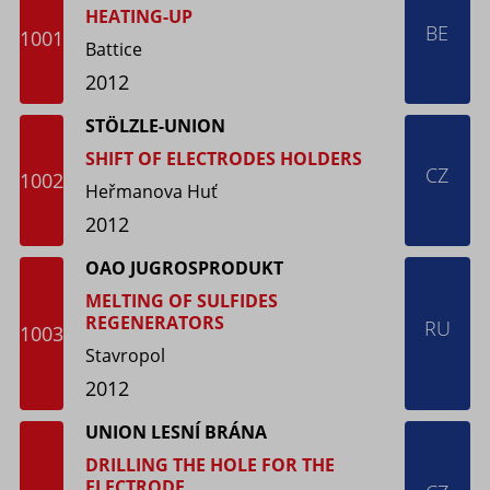
HEATING-UP
BE
1001
Battice
2012
STÖLZLE-UNION
SHIFT OF ELECTRODES HOLDERS
CZ
1002
Heřmanova Huť
2012
OAO JUGROSPRODUKT
MELTING OF SULFIDES
REGENERATORS
RU
1003
Stavropol
2012
UNION LESNÍ BRÁNA
DRILLING THE HOLE FOR THE
ELECTRODE