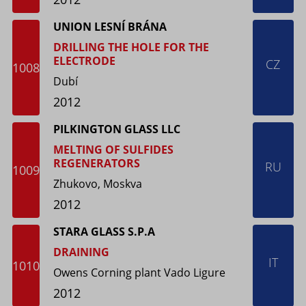
UNION LESNÍ BRÁNA
DRILLING THE HOLE FOR THE
ELECTRODE
CZ
1008
Dubí
2012
PILKINGTON GLASS LLC
MELTING OF SULFIDES
REGENERATORS
RU
1009
Zhukovo, Moskva
2012
STARA GLASS S.P.A
DRAINING
IT
1010
Owens Corning plant Vado Ligure
2012