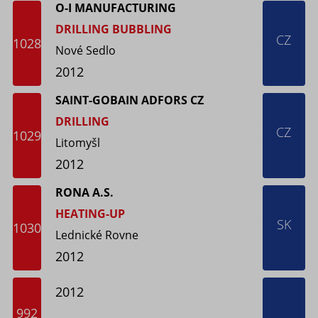
O-I MANUFACTURING
DRILLING BUBBLING
CZ
1028
Nové Sedlo
2012
SAINT-GOBAIN ADFORS CZ
DRILLING
CZ
1029
Litomyšl
2012
RONA A.S.
HEATING-UP
SK
1030
Lednické Rovne
2012
2012
992