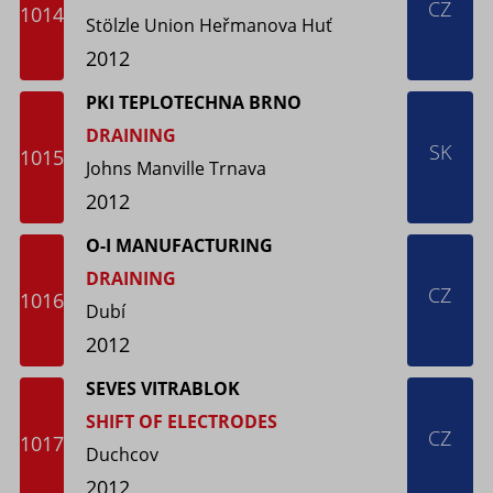
CZ
1014
Stölzle Union Heřmanova Huť
2012
PKI TEPLOTECHNA BRNO
DRAINING
SK
1015
Johns Manville Trnava
2012
O-I MANUFACTURING
DRAINING
CZ
1016
Dubí
2012
SEVES VITRABLOK
SHIFT OF ELECTRODES
CZ
1017
Duchcov
2012