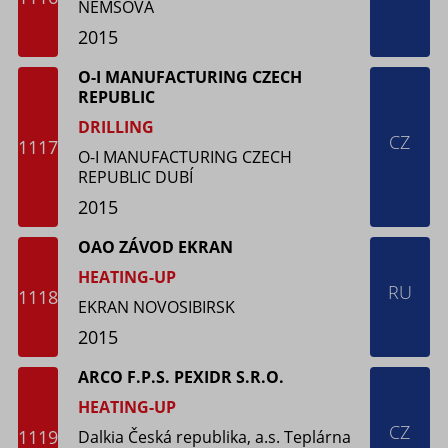
NEMŠOVÁ
2015
O-I MANUFACTURING CZECH
REPUBLIC
DRILLING
CZ
1117
O-I MANUFACTURING CZECH
REPUBLIC DUBÍ
2015
OAO ZÁVOD EKRAN
HEATING-UP
RU
1118
EKRAN NOVOSIBIRSK
2015
ARCO F.P.S. PEXIDR S.R.O.
HEATING-UP
CZ
1119
Dalkia Česká republika, a.s. Teplárna