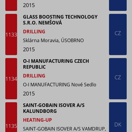
2015
GLASS BOOSTING TECHNOLOGY
S.R.O. NEMŠOVÁ
DRILLING
CZ
1133
Sklárna Moravia, ÚSOBRNO
2015
O-I MANUFACTURING CZECH
REPUBLIC
DRILLING
CZ
1134
O-I MANUFACTURING Nové Sedlo
2015
SAINT-GOBAIN ISOVER A/S
KALUNDBORG
HEATING-UP
DK
1135
SAINT-GOBAIN ISOVER A/S VAMDRUP,